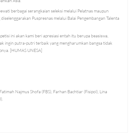
bahkan Asia.
wati berbagai serangkaian seleksi melalui Pelatnas maupun
diselenggarakan Puspresnas melalui Balai Pengembangan Talenta
isi ini akan kami beri apresiasi entah itu berupa beasiswa,
dak ingin putra-putri terbaik yang mengharumkan bangsa tidak
ucapnya. [HUMAS UNESA]
, Fatimah Najmus Shofa (FBS), Farhan Bachtiar (Fisipol), Lina
).