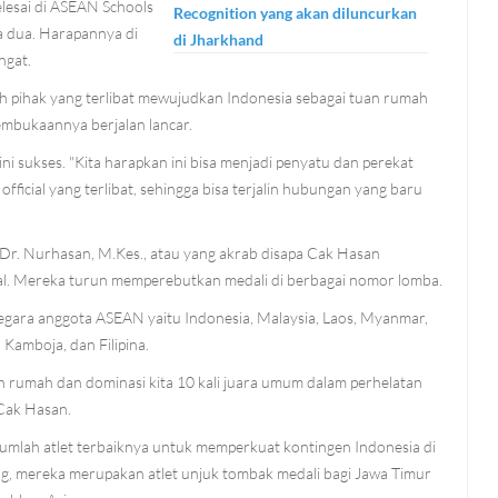
elesai di ASEAN Schools
Recognition yang akan diluncurkan
ra dua. Harapannya di
di Jharkhand
ngat.
pihak yang terlibat mewujudkan Indonesia sebagai tuan rumah
embukaannya berjalan lancar.
 sukses. "Kita harapkan ini bisa menjadi penyatu dan perekat
fficial yang terlibat, sehingga bisa terjalin hubungan yang baru
Dr. Nurhasan, M.Kes., atau yang akrab disapa Cak Hasan
ficial. Mereka turun memperebutkan medali di berbagai nomor lomba.
 negara anggota ASEAN yaitu Indonesia, Malaysia, Laos, Myanmar,
 Kamboja, dan Filipina.
tuan rumah dan dominasi kita 10 kali juara umum dalam perhelatan
 Cak Hasan.
mlah atlet terbaiknya untuk memperkuat kontingen Indonesia di
ng, mereka merupakan atlet unjuk tombak medali bagi Jawa Timur