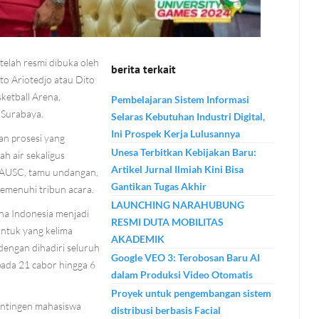
elah resmi dibuka oleh
berita terkait
o Ariotedjo atau Dito
sketball Arena,
Pembelajaran Sistem Informasi
 Surabaya.
Selaras Kebutuhan Industri Digital,
Ini Prospek Kerja Lulusannya
an prosesi yang
Unesa Terbitkan Kebijakan Baru:
h air sekaligus
Artikel Jurnal Ilmiah Kini Bisa
 AUSC, tamu undangan,
Gantikan Tugas Akhir
emenuhi tribun acara.
LAUNCHING NARAHUBUNG
na Indonesia menjadi
RESMI DUTA MOBILITAS
untuk yang kelima
AKADEMIK
dengan dihadiri seluruh
Google VEO 3: Terobosan Baru AI
pada 21 cabor hingga 6
dalam Produksi Video Otomatis
Proyek untuk pengembangan sistem
ontingen mahasiswa
distribusi berbasis Facial