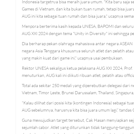
Indonesia targetnya bisa meraih juara umum. "Kita baru saja s
Games di Vietnam, dan kita bukan tuan rumah, tetapi bisa jua
AUG ini kita sebagai tuan rumah dan bisa juara," ucapnya sema
Menpora berterima kasih kepada UNESA, BAPOMI dan seluruh 
AUG XXI 2024 dengan tema "Unity in Diversity" ini sehingga p
Dia berharap pekan olahraga mahasiswa antar negara ASEAN ini
negara Asia Tenggara khususnya seluruh atlet dan pelatih atau o
yang makin kuat dari game ini," ucapnya usai pembukaan.
Rektor UNESA sekaligus ketua pelaksana AUG XXI 2024, Prof. 
menuturkan, AUG kali ini diikuti ribuan atlet, pelatih atau of
Total ada sekitar 250 medali yang diperebutkan delegasi dari
Vietnam, Timor Leste, Brunei Darussalam, Thailand, Singapura,
“Kalau dilihat dari posisi kita (kontingen Indonesia) sebagai 
AUG sebelumnya, harusnya kita bisa juara umum lagi,” tandas
Guna mewujudkan target tersebut, Cak Hasan menyiapkan seju
sejumlah cabor. Atlet yang diturunkan tidak tanggung-tanggu