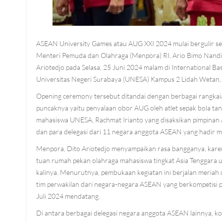
ASEAN University Games atau AUG XXI 2024 mulai bergulir set
Menteri Pemuda dan Olahraga (Menpora) RI, Ario Bimo Nandit
Ariotedjo pada Selasa, 25 Juni 2024 malam di International Ba
Universitas Negeri Surabaya (UNESA) Kampus 2 Lidah Wetan,
Opening ceremony tersebut ditandai dengan berbagai rangkai
puncaknya yaitu penyalaan obor AUG oleh atlet sepak bola tana
mahasiswa UNESA, Rachmat Irianto yang disaksikan pimpinan
dan para delegasi dari 11 negara anggota ASEAN yang hadir m
Menpora, Dito Ariotedjo menyampaikan rasa bangganya, kare
tuan rumah pekan olahraga mahasiswa tingkat Asia Tenggara 
kalinya. Menurutnya, pembukaan kegiatan ini berjalan meriah 
tim perwakilan dari negara-negara ASEAN yang berkompetisi 
Juli 2024 mendatang.
Di antara berbagai delegasi negara anggota ASEAN lainnya, k