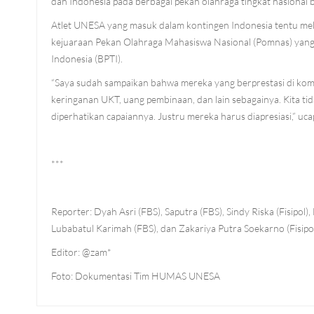
dan Indonesia pada berbagai pekan olahraga tingkat nasional 
Atlet UNESA yang masuk dalam kontingen Indonesia tentu mele
kejuaraan Pekan Olahraga Mahasiswa Nasional (Pomnas) yang 
Indonesia (BPTI).
“Saya sudah sampaikan bahwa mereka yang berprestasi di kompet
keringanan UKT, uang pembinaan, dan lain sebagainya. Kita ti
diperhatikan capaiannya. Justru mereka harus diapresiasi,” 
***
Reporter: Dyah Asri (FBS), Saputra (FBS), Sindy Riska (Fisipol)
Lubabatul Karimah (FBS), dan Zakariya Putra Soekarno (Fisipol
Editor: @zam*
Foto: Dokumentasi Tim HUMAS UNESA