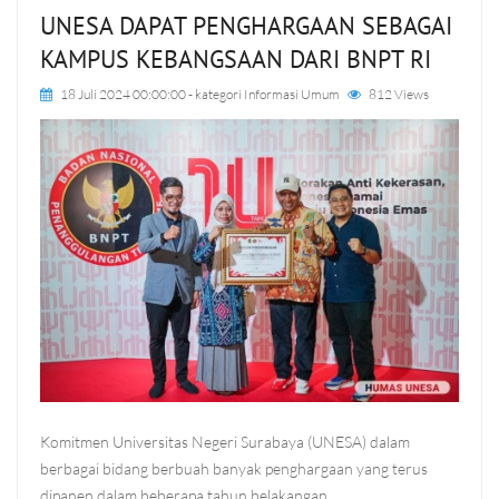
UNESA DAPAT PENGHARGAAN SEBAGAI
KAMPUS KEBANGSAAN DARI BNPT RI
18 Juli 2024 00:00:00
- kategori
Informasi Umum
812 Views
Komitmen Universitas Negeri Surabaya (UNESA) dalam
berbagai bidang berbuah banyak penghargaan yang terus
dipanen dalam beberapa tahun belakangan.