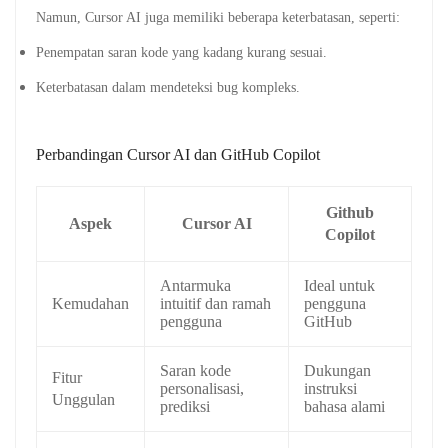
Namun, Cursor AI juga memiliki beberapa keterbatasan, seperti:
Penempatan saran kode yang kadang kurang sesuai.
Keterbatasan dalam mendeteksi bug kompleks.
Perbandingan Cursor AI dan GitHub Copilot
Github
Aspek
Cursor AI
Copilot
Antarmuka
Ideal untuk
Kemudahan
intuitif dan ramah
pengguna
pengguna
GitHub
Saran kode
Dukungan
Fitur
personalisasi,
instruksi
Unggulan
prediksi
bahasa alami