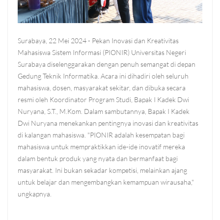
Surabaya, 22 Mei 2024 - Pekan Inovasi dan Kreativitas
Mahasiswa Sistem Informasi (PIONIR) Universitas Negeri
Surabaya diselenggarakan dengan penuh semangat di depan
Gedung Teknik Informatika. Acara ini dihadiri oleh seluruh
mahasiswa, dosen, masyarakat sekitar, dan dibuka secara
resmi oleh Koordinator Program Studi, Bapak I Kadek Dwi
Nuryana, S.T., M.Kom. Dalam sambutannya, Bapak I Kadek
Dwi Nuryana menekankan pentingnya inovasi dan kreativitas
di kalangan mahasiswa. "PIONIR adalah kesempatan bagi
mahasiswa untuk mempraktikkan ide-ide inovatif mereka
dalam bentuk produk yang nyata dan bermanfaat bagi
masyarakat. Ini bukan sekadar kompetisi, melainkan ajang
untuk belajar dan mengembangkan kemampuan wirausaha,"
ungkapnya.