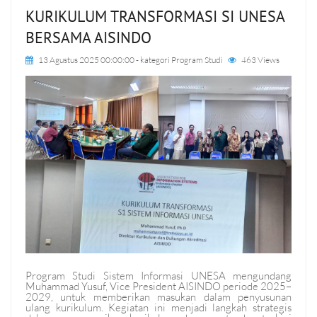
KURIKULUM TRANSFORMASI SI UNESA
BERSAMA AISINDO
13 Agustus 2025 00:00:00
- kategori
Program Studi
463 Views
Program Studi Sistem Informasi UNESA mengundang
Muhammad Yusuf, Vice President AISINDO periode 2025–
2029, untuk memberikan masukan dalam penyusunan
ulang kurikulum. Kegiatan ini menjadi langkah strategis