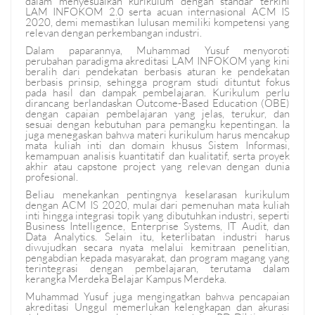
dalam menyesuaikan kurikulum dengan standar terkini
LAM INFOKOM 2.0 serta acuan internasional ACM IS
2020, demi memastikan lulusan memiliki kompetensi yang
relevan dengan perkembangan industri.
Dalam paparannya, Muhammad Yusuf menyoroti
perubahan paradigma akreditasi LAM INFOKOM yang kini
beralih dari pendekatan berbasis aturan ke pendekatan
berbasis prinsip, sehingga program studi dituntut fokus
pada hasil dan dampak pembelajaran. Kurikulum perlu
dirancang berlandaskan Outcome-Based Education (OBE)
dengan capaian pembelajaran yang jelas, terukur, dan
sesuai dengan kebutuhan para pemangku kepentingan. Ia
juga menegaskan bahwa materi kurikulum harus mencakup
mata kuliah inti dan domain khusus Sistem Informasi,
kemampuan analisis kuantitatif dan kualitatif, serta proyek
akhir atau capstone project yang relevan dengan dunia
profesional.
Beliau menekankan pentingnya keselarasan kurikulum
dengan ACM IS 2020, mulai dari pemenuhan mata kuliah
inti hingga integrasi topik yang dibutuhkan industri, seperti
Business Intelligence, Enterprise Systems, IT Audit, dan
Data Analytics. Selain itu, keterlibatan industri harus
diwujudkan secara nyata melalui kemitraan penelitian,
pengabdian kepada masyarakat, dan program magang yang
terintegrasi dengan pembelajaran, terutama dalam
kerangka Merdeka Belajar Kampus Merdeka.
Muhammad Yusuf juga mengingatkan bahwa pencapaian
akreditasi Unggul memerlukan kelengkapan dan akurasi