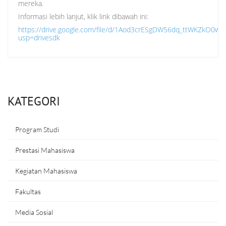
mereka.
Informasi lebih lanjut, klik link dibawah ini:
https://drive.google.com/file/d/1Aod3crESgDW56dq_ttWKZkO0wm
usp=drivesdk
KATEGORI
Program Studi
Prestasi Mahasiswa
Kegiatan Mahasiswa
Fakultas
Media Sosial