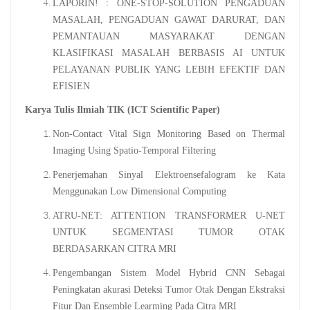
LAPORIN! : ONE-STOP-SOLUTION PENGADUAN
MASALAH, PENGADUAN GAWAT DARURAT, DAN
PEMANTAUAN MASYARAKAT DENGAN
KLASIFIKASI MASALAH BERBASIS AI UNTUK
PELAYANAN PUBLIK YANG LEBIH EFEKTIF DAN
EFISIEN
Karya Tulis Ilmiah TIK (ICT Scientific Paper)
Non-Contact Vital Sign Monitoring Based on Thermal
Imaging Using Spatio-Temporal Filtering
Penerjemahan Sinyal Elektroensefalogram ke Kata
Menggunakan Low Dimensional Computing
ATRU-NET: ATTENTION TRANSFORMER U-NET
UNTUK SEGMENTASI TUMOR OTAK
BERDASARKAN CITRA MRI
Pengembangan Sistem Model Hybrid CNN Sebagai
Peningkatan akurasi Deteksi Tumor Otak Dengan Ekstraksi
Fitur Dan Ensemble Learming Pada Citra MRI