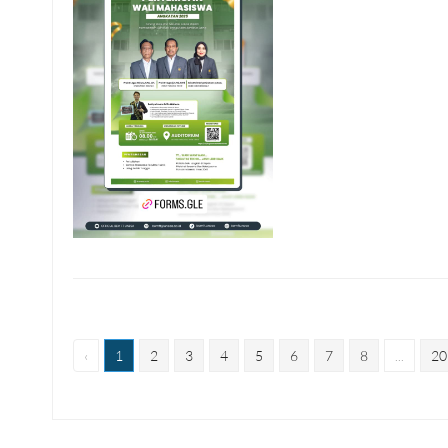
‹
1
2
3
4
5
6
7
8
...
20