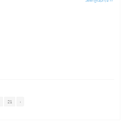
Selengkapnya »»
21
›