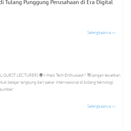
 Tulang Punggung Perusahaan di Era Digital
Selengkapnya »»
5
 GUEST LECTURER] 🌍✨Halo Tech Enthusiast!! 👋Jangan lewatkan
uk belajar langsung dari pakar internasional di bidang teknologi
asumber:
Selengkapnya »»